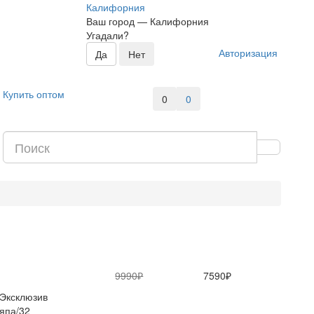
Калифорния
Ваш город —
Калифорния
Угадали?
Авторизация
Купить оптом
0
0
9990₽
7590₽
Эксклюзив
па/32