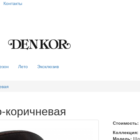
Контакты
езон
Лето
Эксклюзив
евая
о-коричневая
Стоимость:
Коллекция:
Модель:
Шля