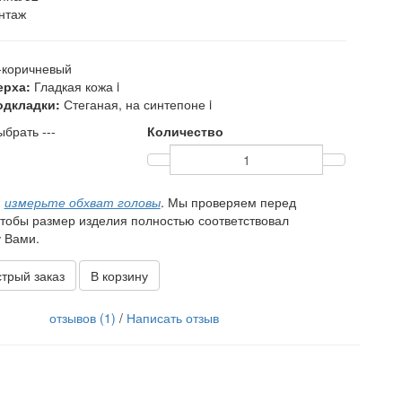
нтаж
коричневый
ерха:
Гладкая кожа
i
одкладки:
Стеганая, на синтепоне
i
ыбрать ---
Количество
,
измерьте обхват головы
. Мы проверяем перед
чтобы размер изделия полностью соответствовал
 Вами.
трый заказ
В корзину
отзывов (1)
/
Написать отзыв