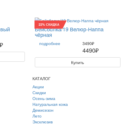
22% СКИДКА
евый
Бейсболка/19 Велюр-Наппа
чёрная
₽
подробнее
3490₽
4490₽
Купить
КАТАЛОГ
Акции
Скидки
Осень-зима
Натуральная кожа
Демисезон
Лето
Эксклюзив