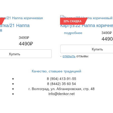
22% СКИДКА
тка/21 Наппа
Картуз/22 Наппа коричн
я
подробнее
3490₽
3490₽
4490
4490₽
Купить
Купить
-
открыть
отзывы
Качество, ставшее традицией
8 (904) 413-91-55
8 (8442) 35 60 54
г. Волгоград, ул. Абганеровская, стр. 48
info@denkor.net