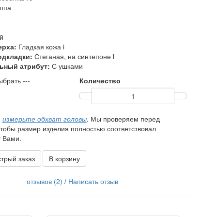
ппа
й
ерха:
Гладкая кожа
i
одкладки:
Стеганая, на синтепоне
i
ьный атрибут:
С ушками
ыбрать ---
Количество
,
измерьте обхват головы
. Мы проверяем перед
чтобы размер изделия полностью соответствовал
 Вами.
трый заказ
В корзину
отзывов (2)
/
Написать отзыв