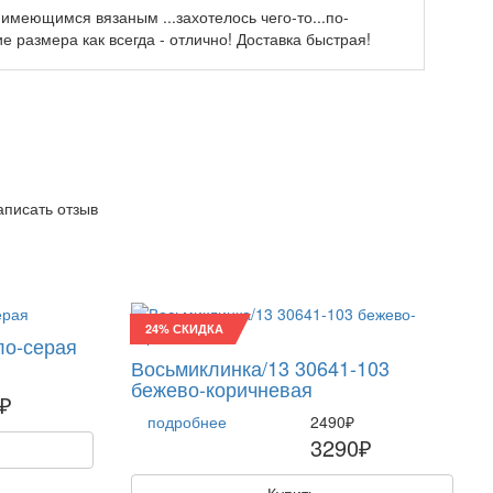
 имеющимся вязаным ...захотелось чего-то...по-
е размера как всегда - отлично! Доставка быстрая!
написать отзыв
24% СКИДКА
тло-серая
Восьмиклинка/13 30641-103
бежево-коричневая
₽
подробнее
2490₽
3290₽