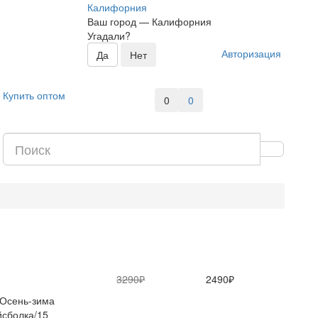
Калифорния
Ваш город —
Калифорния
Угадали?
Авторизация
Купить оптом
0
0
3290₽
2490₽
Осень-зима
сболка/15