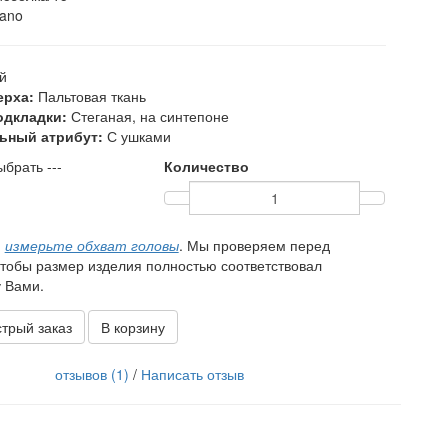
ano
й
ерха:
Пальтовая ткань
одкладки:
Стеганая, на синтепоне
ьный атрибут:
С ушками
ыбрать ---
Количество
,
измерьте обхват головы
. Мы проверяем перед
чтобы размер изделия полностью соответствовал
 Вами.
трый заказ
В корзину
отзывов (1)
/
Написать отзыв