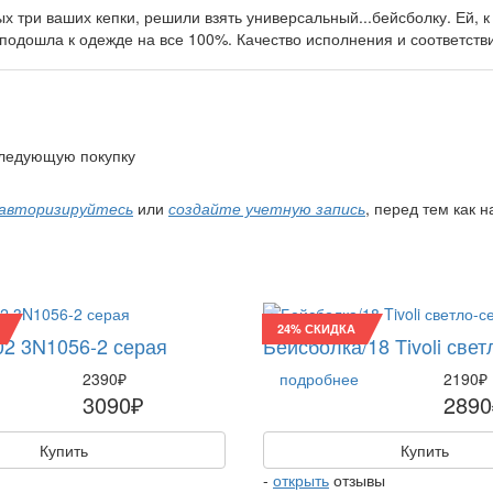
ых три ваших кепки, решили взять универсальный...бейсболку. Ей, к
 подошла к одежде на все 100%. Качество исполнения и соответстви
 следующую покупку
авторизируйтесь
или
создайте учетную запись
, перед тем как 
24% СКИДКА
02 3N1056-2 серая
Бейсболка/18 Tivoli све
2390₽
подробнее
2190₽
3090₽
2890
Купить
Купить
-
открыть
отзывы