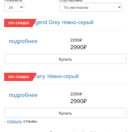
Картуз/22 Legend Grey тёмно-серый
23% СКИДКА
подробнее
2290₽
2990₽
Купить
Картуз/22 Tiffany тёмно-серый
23% СКИДКА
подробнее
2290₽
2990₽
Купить
-
открыть
отзывы